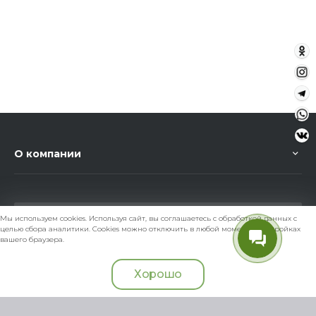
О компании
Мы используем cookies. Используя сайт, вы соглашаетесь с обработкой данных с
целью сбора аналитики. Cookies можно отключить в любой момент в настройках
вашего браузера.
+7 (902) 294 48 08
Хорошо
Главная
Кабинет
Корзина
admin@zoomagasin.ru