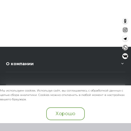
О компании
Мы используем cookies. Используя сайт, вы соглашаетесь с обработкой данных с
целью сбора аналитики. Cookies можно отключить в любой момент в настройках
вашего браузера.
+7 (902) 294 48 08
Хорошо
Главная
Кабинет
Корзина
admin@zoomagasin.ru