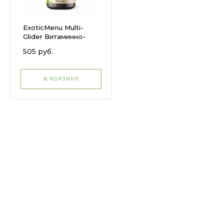
ExoticMenu Multi-
Glider Витаминно-
минеральная
505 руб.
добавка для
сахарных поссумов с
кальцием
В КОРЗИНУ